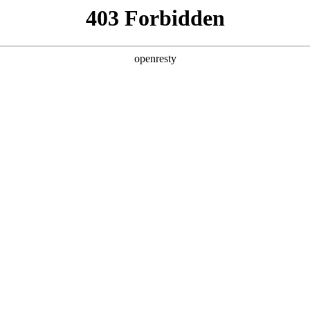
产品及服务
行业解决方案
合作伙伴
投资者关系
技公司的长期深度合作，构建起覆盖企业数字化转型全产业链、全生命
化产品技术镜像。